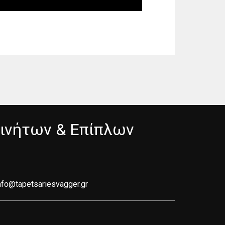
κινήτων & Επίπλων
nfo@tapetsariesvagger.gr